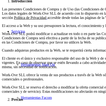
Introducción
Las presentes Condiciones de Compra y de Uso (las Condiciones de C
Los datos legales de Work-Ove SLL de acuerdo con lo dispuesto en la 
sección
Política de Privacidad
accesible desde todas las páginas de la
El acceso a la Web y su uso presuponen la lectura, el conocimiento y 
Servicios
Work-Ove SLL podrá modificar o actualizar en todo o en parte las Con
Condiciones de Compra será efectiva a partir de la fecha de su publi
en las Condiciones de Compra, por favor no utilices la Web.
Cuando adquieras productos en la Web, se te requerirá cierta informac
El cliente es el único y exclusivo responsable del uso de la Web y de
vigentes. En caso de observar que se estén llevando a cabo actividade
Herramientas Snap On
misma, sin necesidad de notificación.
Work-Ove SLL ofrece la venta de sus productos a través de la Web sól
comerciales o profesionales.
Work-Ove SLL se reserva el derecho a modificar la oferta comercial 
comerciales y de servicio). Estas modificaciones no afectarán en ning
Herramientas Facom
Precios