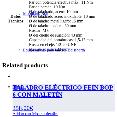
Par con potencia efectiva máx.: 11 Nm
Par de parada: 19 Nm
Ø de taladrado, acero: 10 mm
Mobiliario Bott
Datos
Ø de taladrado acero inoxidable: 10 mm
Técnicos
Ø de taladro metal ligero: 15 mm
Ø de taladro madera: 30 mm
Roscar: M 6
Ø del cuello de sujeción: 43 mm
Capacidad del portabrocas: 1,5-13 mm
Rosca en el eje: 1/2-20 UNF
Medida angular: 23 mm
Equipamiento para talleres Beissbarth
Related products
TALADRO ELÉCTRICO FEIN BOP
Tienda
6 CON MALETÍN
358,00
€
Add to cart
Mostrar detalles