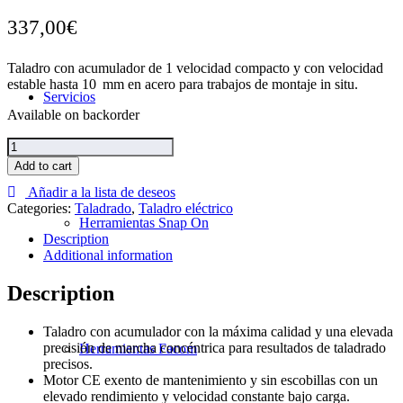
337,00
€
Taladro con acumulador de 1 velocidad compacto y con velocidad
estable hasta 10 mm en acero para trabajos de montaje in situ.
Servicios
Available on backorder
Taladro
Eléctrico
Add to cart
Fein
Añadir a la lista de deseos
ABOP
Categories:
Taladrado
,
Taladro eléctrico
10
Herramientas Snap On
Select
Description
quantity
Additional information
Description
Taladro con acumulador con la máxima calidad y una elevada
precisión de marcha concéntrica para resultados de taladrado
Herramientas Facom
precisos.
Motor CE exento de mantenimiento y sin escobillas con un
elevado rendimiento y velocidad constante bajo carga.